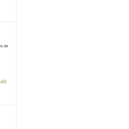
os de
a
 4.0