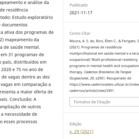
mapeamento e análise da
Publicado
de residência
2021-11-17
todo: Estudo exploratório
de documentos
sca ativa dos programas de
Como Citar
e 2) mapeamento da
Moura, A. S. de, Ricci, Éllen C., & Ferigato, S
ia de saúde mental.
(2021). Programas de residência
multiprofissional em saúde mental e a tera
te em 31 programas de
ocupacional/ Multi-professional residency
 país, distribuídos em
programs in mental health and occupation
 2020 e 75 no ano de
therapy.
Cadernos Brasileiros De Terapia
a de vagas dentre as dez
Ocupacional
,
29
, e2951. Recuperado de
de vagas em comparação a
https://www.cadernosdeto.ufscar.br/inde
cadernos/article/view/2951
resenta a maior oferta de
ais. Conclusão: A
Fomatos de Citação
ampliação de outros
á a necessidade de
o esses processos
Edição
v. 29 (2021)