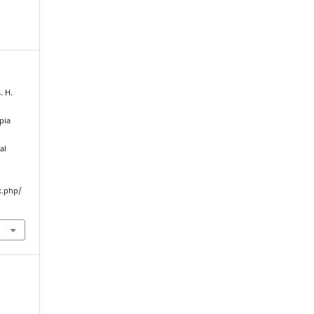
. H.
pia
al
x.php/